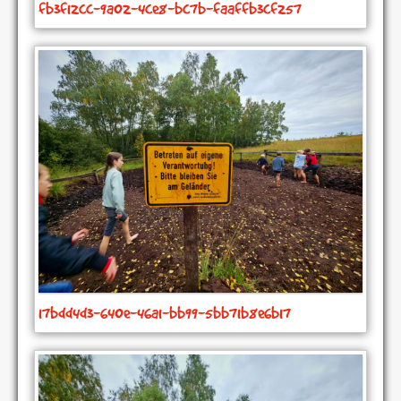
fb3f12cc-9a02-4ce8-bc7b-faaffb3cf257
17bdd4d3-640e-46a1-bb99-5bb71b8e6b17