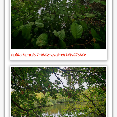
12d0a132-8857-43c2-a418-e47d94ff53ce