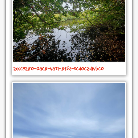
2eec9280-0ac8-4a71-89fa-3cd0c2d14bc0