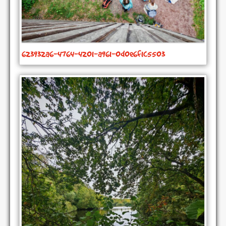
623932a6-4764-4201-a961-0d0e6f1c5503