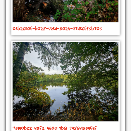
03b2630f-b028-4e3d-8024-47d36f95b705
751e0b22-48f2-460a-9b61-94864155efef