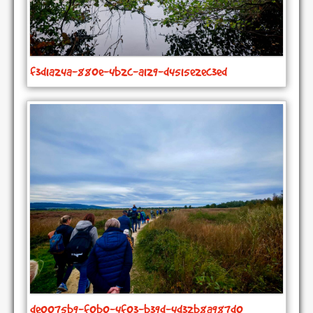
f3d1a24a-880e-4b2c-a129-d4515e2ec3ed
de0075b9-f0b0-4f03-b39d-4d32b8a987d0