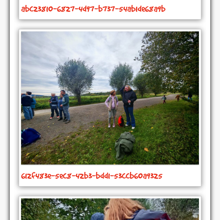
abc23810-6827-4d97-b737-54ab1de68a9b
612f483e-5ec8-42b3-bdd1-53ccb60a9325