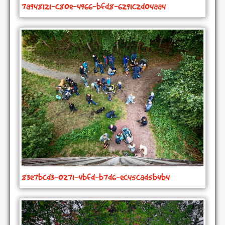
7a948121-c80e-4966-bfd8-6291c2d04aa4
83e7bcd3-0271-4bfd-b7d6-ec45cad5b4b4