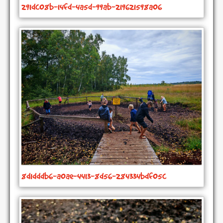
291dc08b-14fd-4a5d-99ab-219621598a06
8d1dddb6-a0ae-4413-8d56-284334bdf05c