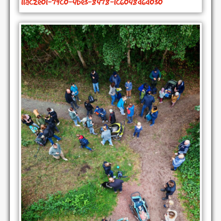
11ac2e01-79c0-4be3-8478-1c6048d6d030