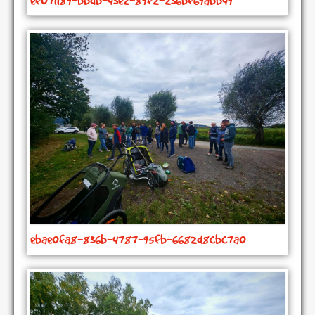
ebae0fa8-836b-4787-95fb-6682d8cbc7a0