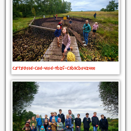
c878051d-c11d-415d-9b2f-c3b3cb5424ee