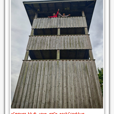
ef071189-bbdb-43e2-89f2-236bf69abb49