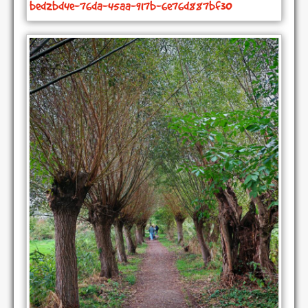
bed2bd4e-76da-45aa-917b-6e76d887bf30